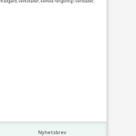
, trädgård, verkstäder, kemisk rengöring i verstäder,
Nyhetsbrev