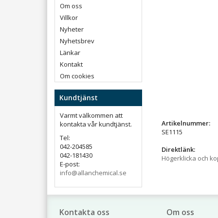
Om oss
Villkor
Nyheter
Nyhetsbrev
Länkar
Kontakt
Om cookies
Kundtjänst
Varmt välkommen att
Artikelnummer:
kontakta vår kundtjänst.
SE1115
Tel:
042-204585
Direktlänk:
042-181430
Högerklicka och k
E-post:
info@allanchemical.se
Kontakta oss
Om oss