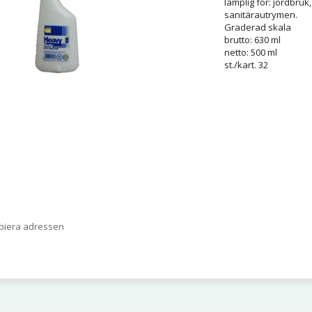
lämplig för: jordbruk
sanitärautrymen.
Graderad skala
brutto: 630 ml
netto: 500 ml
st./kart. 32
opiera adressen