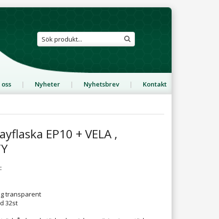
 oss
Nyheter
Nyhetsbrev
Kontakt
yflaska EP10 + VELA ,
TY
:
ig transparent
d 32st