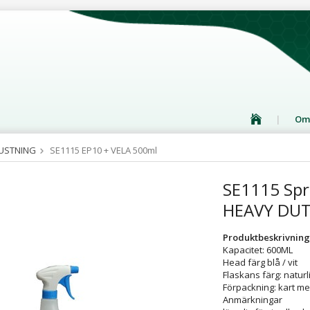
Om
USTNING
SE1115 EP10 + VELA 500ml
SE1115 Spra
HEAVY DU
Produktbeskrivning
Kapacitet: 600ML
Head färg blå / vit
Flaskans färg: naturl
Förpackning: kart me
Anmärkningar