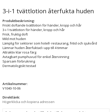
3-i-1 tvättlotion återfukta huden
Produktbeskrivning:
Friskt doftande tvättlotion för händer, kropp och hår
3-i-1 tvättlotion för händer, kropp och hår
Frisk, fruktig doft
Mild mot huden
Lämplig för sektorer som hotell- restaurang, fritid och sjukvård
Lämnar huden återfuktad i upp till 4 timmar
Attraktiv klar rosa färg
Avtagbart pumphuvud för enkel återvinning
Sparsam förbrukning
Dermatologiskt testad
Artikelnummer:
V1040-10-06
Direktlänk:
Högerklicka och kopiera adressen