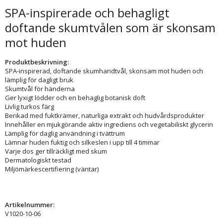
SPA-inspirerade och behagligt
doftande skumtvålen som är skonsam
mot huden
Produktbeskrivning:
SPA-inspirerad, doftande skumhandtvål, skonsam mot huden och
lämplig för dagligt bruk
Skumtvål för händerna
Ger lyxigt lödder och en behaglig botanisk doft
Livlig turkos färg
Berikad med fuktkrämer, naturliga extrakt och hudvårdsprodukter
Innehåller en mjukgörande aktiv ingrediens och vegetabiliskt glycerin
Lämplig för daglig användning i tvättrum
Lämnar huden fuktig och silkeslen i upp till 4 timmar
Varje dos ger tillräckligt med skum
Dermatologiskt testad
Miljömärkescertifiering (väntar)
Artikelnummer:
V1020-10-06