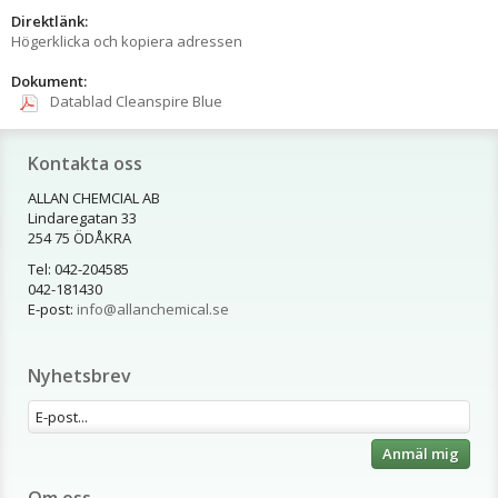
Direktlänk:
Högerklicka och kopiera adressen
Dokument:
Datablad Cleanspire Blue
Kontakta oss
ALLAN CHEMCIAL AB
Lindaregatan 33
254 75 ÖDÅKRA
Tel: 042-204585
042-181430
E-post:
info@allanchemical.se
Nyhetsbrev
Anmäl mig
Om oss