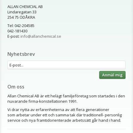
ALLAN CHEMCIAL AB
Lindaregatan 33
254 75 ÖDÅKRA
Tel: 042-204585
042-181430
E-post:
info@allanchemical.se
Nyhetsbrev
Anmäl mig
Om oss
Allan Chemical AB är ett helägt familjeföretag som startades i den
nuvarande firma-konstellationen 1991.
Vi drar nytta av erfarenheterna av att flera generationer
som arbetar under ett och samma tak där traditionell- personlig
service och nya framtidorienterade arbetssätt går hand i hand.