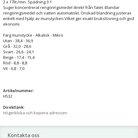
2 x 17lit./min. Spädning 3:1
Suger koncentrerat rengöringsmedel direkt från fatet. Blandar
rengöringsmedel och vatten automatiskt. Önskad blandning justeras
enkelt med hjälp av munstycken.Vilket ger exakt brukslösning och god
ekonomi.
Färg munstycke - Alkalisk - Mikro
Utan - 38,4 - 36,9
Grå - 32,0 - 28,6
Svart - 26,6 - 24,1
Beige - 17,4 - 15,4
Röd - 8,8 - 8,8
Vit - 6,8 - 7,0
Artikelnummer:
H532
Direktlänk:
Högerklicka och kopiera adressen
Kontakta oss