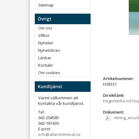
Sitemap
Övrigt
Om oss
Villkor
Nyheter
Nyhetsbrev
Länkar
Kontakt
Om cookies
Artikelnummer:
H38331
Kundtjänst
Direktlänk:
Varmt välkommen att
Högerklicka och k
kontakta vår kundtjänst.
Tel:
Dokument:
042-204585
ritning_accu
042-181430
E-post:
info@allanchemical.se