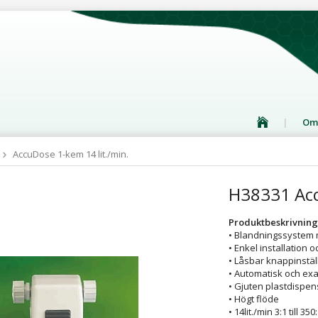
Om
AccuDose 1-kem 14 lit./min.
H38331 Acc
Produktbeskrivning
• Blandningssystem 
• Enkel installation 
• Låsbar knappinstäl
• Automatisk och exa
• Gjuten plastdispen
• Högt flöde
• 14lit./min 3:1 till 350