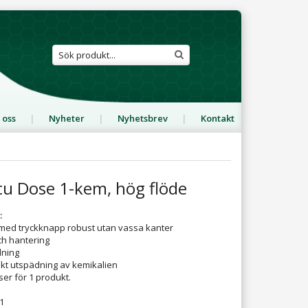
 oss
Nyheter
Nyhetsbrev
Kontakt
u Dose 1-kem, hög flöde
:
med tryckknapp robust utan vassa kanter
och hantering
lning
kt utspädning av kemikalien
ser för 1 produkt.
:1